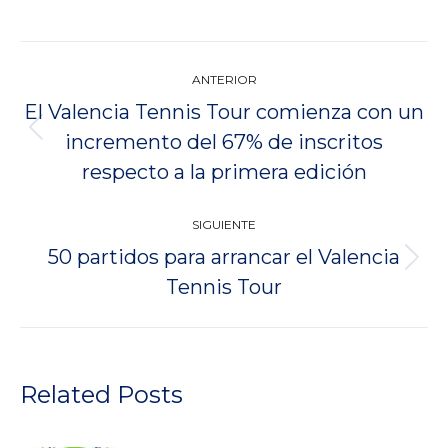
Navegación
ANTERIOR
entre
El Valencia Tennis Tour comienza con un
publicaciones
Publicación
incremento del 67% de inscritos
anterior:
respecto a la primera edición
SIGUIENTE
50 partidos para arrancar el Valencia
Publicación
Tennis Tour
siguiente:
Related Posts