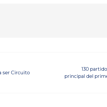
130 partid
 ser Circuito
Publicación
principal del prim
siguiente: