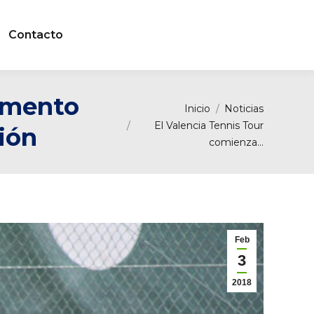
Contacto
remento
Estás aquí:
Inicio
Noticias
El Valencia Tennis Tour
ción
comienza…
Feb
3
2018