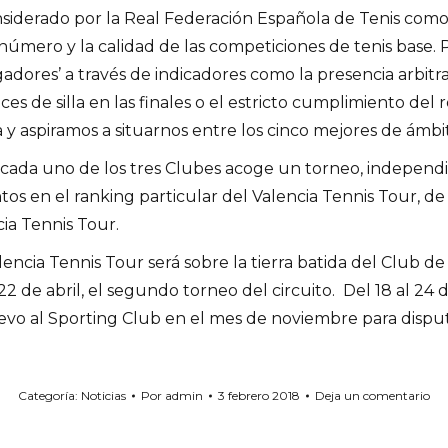
nsiderado por la Real Federación Española de Tenis como 
úmero y la calidad de las competiciones de tenis base. P
gadores’ a través de indicadores como la presencia arbitral
es de silla en las finales o el estricto cumplimiento del
 aspiramos a situarnos entre los cinco mejores de ámbito
: cada uno de los tres Clubes acoge un torneo, independien
os en el ranking particular del Valencia Tennis Tour, de
ia Tennis Tour.
lencia Tennis Tour será sobre la tierra batida del Club de
 de abril, el segundo torneo del circuito. Del 18 al 24 de
evo al Sporting Club en el mes de noviembre para disput
Categoría:
Noticias
Por
admin
3 febrero 2018
Deja un comentario