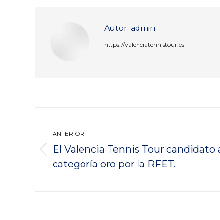
Autor:
admin
https://valenciatennistour.es
Navegación
entre
ANTERIOR
El Valencia Tennis Tour candidato a
publicaciones
Publicación
categoría oro por la RFET.
anterior: