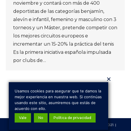
noviembre y contará con más de 400
deportistas de las categorías benjamín,
alevín e infantil, femenino y masculino con 3
torneos y un Máster, pretende competir con
los mejores circuitos europeos e
incrementar un 15-20% la práctica del tenis
Es la primera iniciativa española impulsada
por clubs de…
Usamos cookies para asegurar que te damos la
←
1
2
3
4
5
6
mejor experiencia en nuestra web. Si continúas
usando este sitio, asumiremos que estás de
acuerdo con ello.
Vale
No
Política de privacidad
© Valencia Tennis Tour | Todos los derechos reservados. 2021. |