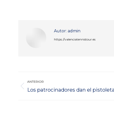
Autor:
admin
https://valenciatennistour.es
Navegación
ANTERIOR
entre
Publicación
Los patrocinadores dan el pistoleta
anterior:
publicaciones