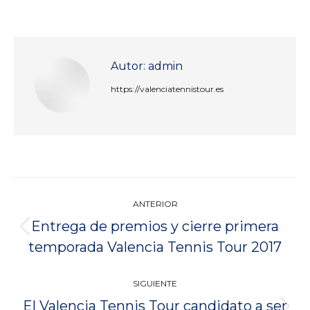
Autor:
admin
https://valenciatennistour.es
Navegación
ANTERIOR
entre
Entrega de premios y cierre primera
Publicación
publicaciones
temporada Valencia Tennis Tour 2017
anterior:
SIGUIENTE
El Valencia Tennis Tour candidato a ser