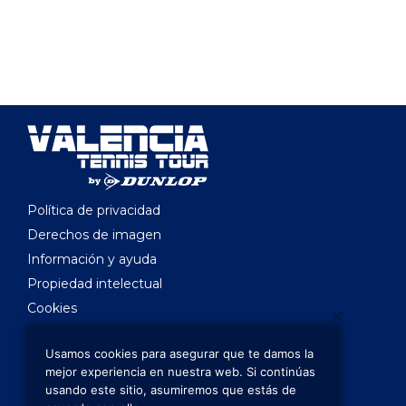
Política de privacidad
Derechos de imagen
Información y ayuda
Propiedad intelectual
Cookies
Legislación aplicable
Usamos cookies para asegurar que te damos la
director@valenciatennistour.es
mejor experiencia en nuestra web. Si continúas
juezarbitro@valenciatennistour.es
usando este sitio, asumiremos que estás de