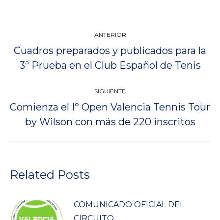
Navegación
ANTERIOR
entre
Cuadros preparados y publicados para la
Publicación
publicaciones
3ª Prueba en el Club Español de Tenis
anterior:
SIGUIENTE
Comienza el Iº Open Valencia Tennis Tour
Publicación
by Wilson con más de 220 inscritos
siguiente:
Related Posts
COMUNICADO OFICIAL DEL
CIRCUITO