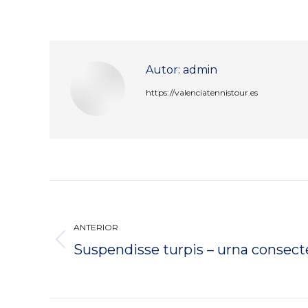
Autor:
admin
https://valenciatennistour.es
Navegación
entre
ANTERIOR
publicaciones
Publicación
Suspendisse turpis – urna consecte
anterior: