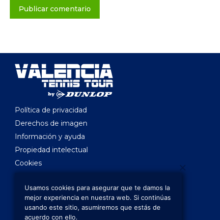
Publicar comentario
Política de privacidad
Derechos de imagen
Información y ayuda
Propiedad intelectual
Cookies
Legislación aplicable
Usamos cookies para asegurar que te damos la
director@valenciatennistour.es
mejor experiencia en nuestra web. Si continúas
juezarbitro@valenciatennistour.es
usando este sitio, asumiremos que estás de
acuerdo con ello.