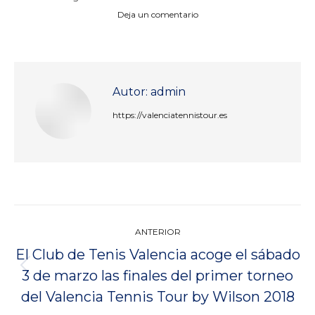
Deja un comentario
Autor:
admin
https://valenciatennistour.es
Navegación
ANTERIOR
entre
El Club de Tenis Valencia acoge el sábado
publicaciones
Publicación
3 de marzo las finales del primer torneo
anterior:
del Valencia Tennis Tour by Wilson 2018